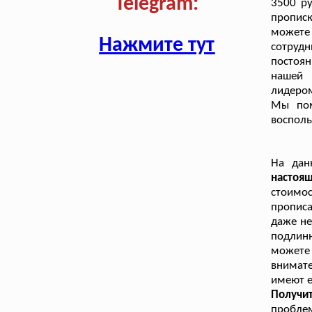
Telegram:
3500 ру
пропис
можете
Нажмите тут
сотруд
постоян
нашей 
лидером
Мы пом
восполь
На дан
настоя
стоимо
пропис
даже не
подлин
можете 
внимат
имеют е
Получи
проблем