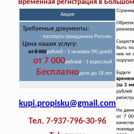
Временная регистрация в Большо
Страниц
Акция
Обрете
Требуемые документы:
реализо
- паспорта гражданина России;
Существ
Цена наших услугу:
быть по
от 8 000
рублей - 1 человек (90 дней)
них не 
от 7 000
поручит
рублей - 1 взрослый
Бесплатно
Будьте
дети до 18 лет
времен
(за 3 м
рублей
регистр
kupi.propisku@gmail.com
На дан
от 7 00
Тел. 7-937-796-30-96
качест
помещен