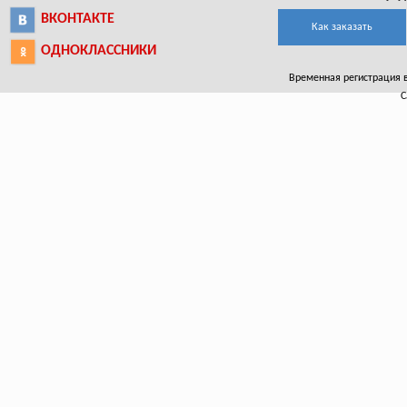
ВКОНТАКТЕ
Как заказать
ОДНОКЛАССНИКИ
Временная регистрация в
С